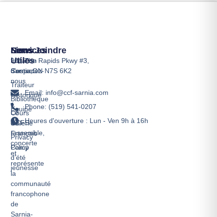
Services
Liens
Nous Joindre
Utiles
Location
901 The Rapids Pkwy #3,
d'espace
Contactez-
Sarnia,ON N7S 6K2
nous
Traiteur
Email: info@ccf-sarnia.com
Historique
Bibliothèque
Phone: (519) 541-0207
Équipe
Le
Cours
Heures d'ouverture : Lun - Ven 9h à 16h
CCFS
de
Galerie
rassemble,
Français
Privacy
concerte
Camp
Policy
et
d’été
représente
jeunesse
la
communauté
francophone
de
Sarnia-