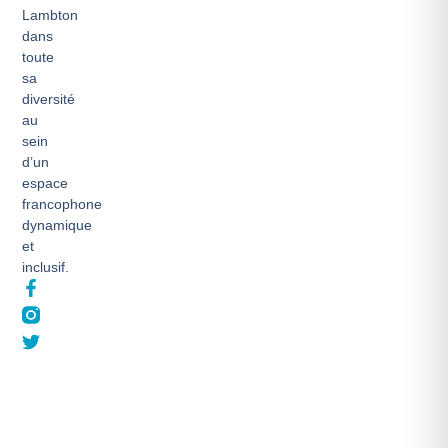
Lambton
dans
toute
sa
diversité
au
sein
d’un
espace
francophone
dynamique
et
inclusif.
F
T
a
w
c
i
e
t
b
t
o
e
o
r
k
-
f