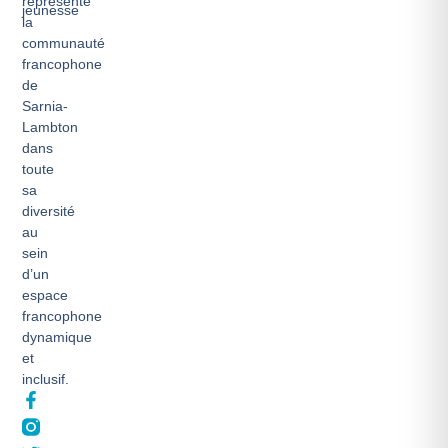
représente
jeunesse
la
communauté
francophone
de
Sarnia-
Lambton
dans
toute
sa
diversité
au
sein
d’un
espace
francophone
dynamique
et
inclusif.
F
T
a
w
c
i