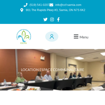
Aller
(519) 541-0207
info@ccf-sarnia.com
au
901 The Rapids Pkwy #3, Sarnia, ON N7S 6K2
contenu
Menu
LOCATION ESPACE COMMUNAUTAIRE