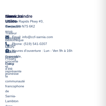
Services
Liens
Nous Joindre
Utiles
Location
901 The Rapids Pkwy #3,
d'espace
Contactez-
Sarnia,ON N7S 6K2
nous
Traiteur
Email: info@ccf-sarnia.com
Historique
Bibliothèque
Phone: (519) 541-0207
Équipe
Le
Cours
Heures d'ouverture : Lun - Ven 9h à 16h
CCFS
de
Galerie
rassemble,
Français
Privacy
concerte
Camp
Policy
et
d’été
représente
jeunesse
la
communauté
francophone
de
Sarnia-
Lambton