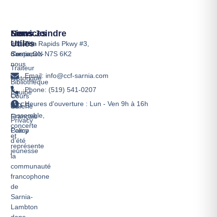
Services
Liens
Nous Joindre
Utiles
Location
901 The Rapids Pkwy #3,
d'espace
Contactez-
Sarnia,ON N7S 6K2
nous
Traiteur
Email: info@ccf-sarnia.com
Historique
Bibliothèque
Phone: (519) 541-0207
Équipe
Le
Cours
Heures d'ouverture : Lun - Ven 9h à 16h
CCFS
de
Galerie
rassemble,
Français
Privacy
concerte
Camp
Policy
et
d’été
représente
jeunesse
la
communauté
francophone
de
Sarnia-
Lambton