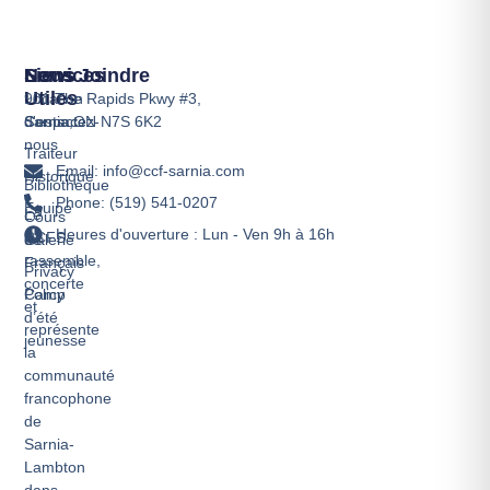
Services
Liens
Nous Joindre
Utiles
Location
901 The Rapids Pkwy #3,
d'espace
Contactez-
Sarnia,ON N7S 6K2
nous
Traiteur
Email: info@ccf-sarnia.com
Historique
Bibliothèque
Phone: (519) 541-0207
Équipe
Le
Cours
Heures d'ouverture : Lun - Ven 9h à 16h
CCFS
de
Galerie
rassemble,
Français
Privacy
concerte
Camp
Policy
et
d’été
représente
jeunesse
la
communauté
francophone
de
Sarnia-
Lambton