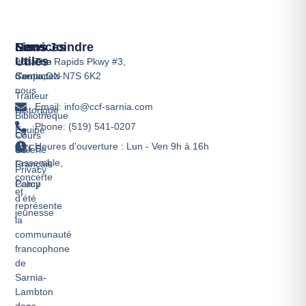
Services
Liens
Nous Joindre
Utiles
Location
901 The Rapids Pkwy #3,
d'espace
Contactez-
Sarnia,ON N7S 6K2
nous
Traiteur
Email: info@ccf-sarnia.com
Historique
Bibliothèque
Phone: (519) 541-0207
Équipe
Le
Cours
Heures d'ouverture : Lun - Ven 9h à 16h
CCFS
de
Galerie
rassemble,
Français
Privacy
concerte
Camp
Policy
et
d’été
représente
jeunesse
la
communauté
francophone
de
Sarnia-
Lambton